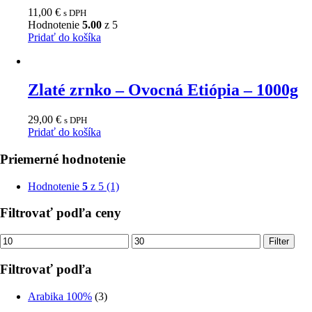
11,00
€
s DPH
Hodnotenie
5.00
z 5
Pridať do košíka
Zlaté zrnko – Ovocná Etiópia – 1000g
29,00
€
s DPH
Pridať do košíka
Priemerné hodnotenie
Hodnotenie
5
z 5
(1)
Filtrovať podľa ceny
Minimálna
Maximálna
Filter
cena
cena
Filtrovať podľa
Arabika 100%
(3)