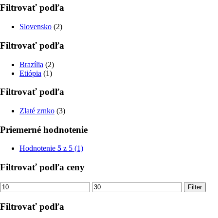
Filtrovať podľa
Slovensko
(2)
Filtrovať podľa
Brazília
(2)
Etiópia
(1)
Filtrovať podľa
Zlaté zrnko
(3)
Priemerné hodnotenie
Hodnotenie
5
z 5
(1)
Filtrovať podľa ceny
Minimálna
Maximálna
Filter
cena
cena
Filtrovať podľa