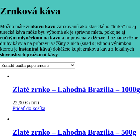
Zrnková káva
Možno máte
zrnkovú kávu
zafixovanú ako klasického “turka” no aj
turecká káva môže byť výborná ak je správne mletá, pokojne aj
ručným mlynčekom na kávu
a pripravená v
džezve
. Poznáme rôzne
druhy kávy a na prípravu väčšiny z nich (snad s jedinou výnimkou
ktorou je
instantná káva
) dokážete kupit zrnkovu kavu z lokálnych
slovenských pražiarní kávy
.
Zlaté zrnko – Lahodná Brazília – 1000g
22,90
€
s DPH
Pridať do košíka
Zlaté zrnko – Lahodná Brazília – 500g