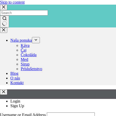
Skip to content
No
results
Naša ponuka
Káva
Čaj
Čokoláda
Med
Sirup
Príslušenstvo
Blog
O nás
Kontakt
Login
Sign Up
Username or Email Address