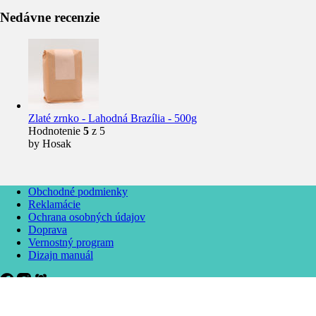
Nedávne recenzie
Zlaté zrnko - Lahodná Brazília - 500g
Hodnotenie
5
z 5
by Hosak
Obchodné podmienky
Reklamácie
Ochrana osobných údajov
Doprava
Vernostný program
Dizajn manuál
eShop Kofinka.sk vytvoril
hostacny.eu
pre Jamia S.R.O ©2020 -